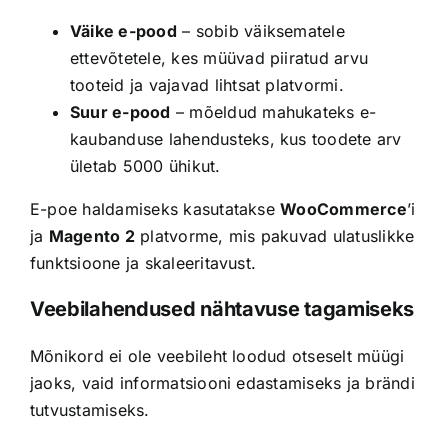
Väike e-pood
– sobib väiksematele
ettevõtetele, kes müüvad piiratud arvu
tooteid ja vajavad lihtsat platvormi.
Suur e-pood
– mõeldud mahukateks e-
kaubanduse lahendusteks, kus toodete arv
ületab 5000 ühikut.
E-poe haldamiseks kasutatakse
WooCommerce
’i
ja
Magento 2
platvorme, mis pakuvad ulatuslikke
funktsioone ja skaleeritavust.
Veebilahendused nähtavuse tagamiseks
Mõnikord ei ole veebileht loodud otseselt müügi
jaoks, vaid informatsiooni edastamiseks ja brändi
tutvustamiseks.