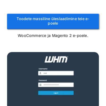
Toodete massiline üleslaadimine teie e-
poele
WooCommerce ja Magento 2 e-poele.