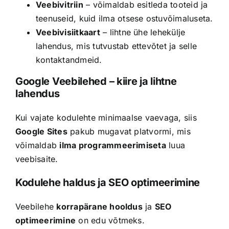
Veebivitriin
– võimaldab esitleda tooteid ja
teenuseid, kuid ilma otsese ostuvõimaluseta.
Veebivisiitkaart
– lihtne ühe lehekülje
lahendus, mis tutvustab ettevõtet ja selle
kontaktandmeid.
Google Veebilehed – kiire ja lihtne
lahendus
Kui vajate kodulehte minimaalse vaevaga, siis
Google Sites
pakub mugavat platvormi, mis
võimaldab
ilma programmeerimiseta
luua
veebisaite.
Kodulehe haldus ja SEO optimeerimine
Veebilehe
korrapärane hooldus
ja
SEO
optimeerimine
on edu võtmeks.