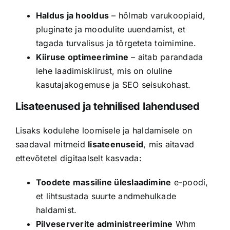
Haldus ja hooldus
– hõlmab varukoopiaid,
pluginate ja moodulite uuendamist, et
tagada turvalisus ja tõrgeteta toimimine.
Kiiruse optimeerimine
– aitab parandada
lehe laadimiskiirust, mis on oluline
kasutajakogemuse ja SEO seisukohast.
Lisateenused ja tehnilised lahendused
Lisaks kodulehe loomisele ja haldamisele on
saadaval mitmeid
lisateenuseid
, mis aitavad
ettevõtetel digitaalselt kasvada:
Toodete massiline üleslaadimine
e-poodi,
et lihtsustada suurte andmehulkade
haldamist.
Pilveserverite administreerimine
Whm