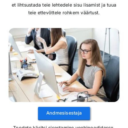
et lihtsustada teie lehtedele sisu lisamist ja tuua
teie ettevõttele rohkem väärtust.
Andmesisestaja
Toodete käsitsi sisestamine veebipoodidesse.