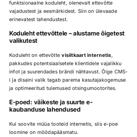
funktsionaalne koduleht, olenevalt ettevõtte
vajadustest ja eesmärkidest. Siin on ülevaade
erinevatest lahendustest.
Koduleht ettevõttele – alustame õigetest
valikutest
Koduleht on ettevõtte
visiitkaart internetis
,
pakkudes potentsiaalsetele klientidele vajalikku
infot ja suurendades brändi nähtavust. Õige CMS-
i ja disaini valik tagab parema kasutajakogemuse
ja optimeeritud tulemused otsingumootorites.
E-poed: väikeste ja suurte e-
kaubanduse lahendused
Kui soovite müüa tooteid internetis, siis e-poe
loomine on möödapääsmatu.