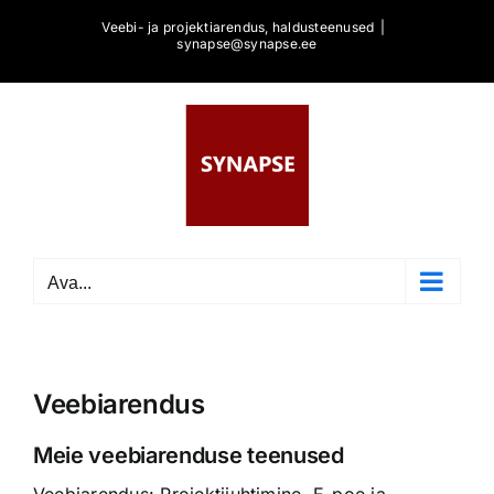
Skip
Veebi- ja projektiarendus, haldusteenused
|
to
synapse@synapse.ee
content
Ava...
Veebiarendus
Meie veebiarenduse teenused