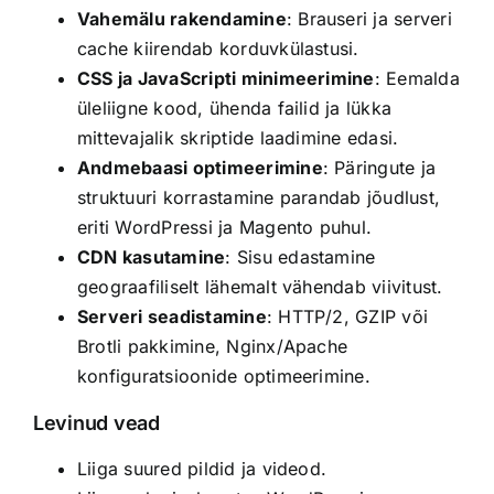
Vahemälu rakendamine
: Brauseri ja serveri
cache kiirendab korduvkülastusi.
CSS ja JavaScripti minimeerimine
: Eemalda
üleliigne kood, ühenda failid ja lükka
mittevajalik skriptide laadimine edasi.
Andmebaasi optimeerimine
: Päringute ja
struktuuri korrastamine parandab jõudlust,
eriti WordPressi ja Magento puhul.
CDN kasutamine
: Sisu edastamine
geograafiliselt lähemalt vähendab viivitust.
Serveri seadistamine
: HTTP/2, GZIP või
Brotli pakkimine, Nginx/Apache
konfiguratsioonide optimeerimine.
Levinud vead
Liiga suured pildid ja videod.