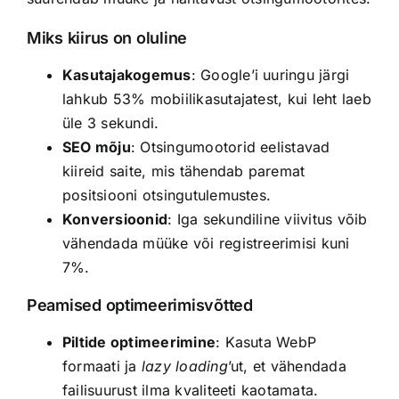
Miks kiirus on oluline
Kasutajakogemus
: Google’i uuringu järgi
lahkub 53% mobiilikasutajatest, kui leht laeb
üle 3 sekundi.
SEO mõju
: Otsingumootorid eelistavad
kiireid saite, mis tähendab paremat
positsiooni otsingutulemustes.
Konversioonid
: Iga sekundiline viivitus võib
vähendada müüke või registreerimisi kuni
7%.
Peamised optimeerimisvõtted
Piltide optimeerimine
: Kasuta WebP
formaati ja
lazy loading
’ut, et vähendada
failisuurust ilma kvaliteeti kaotamata.