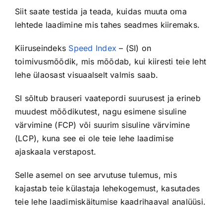
Siit saate testida ja teada, kuidas muuta oma
lehtede laadimine mis tahes seadmes kiiremaks.
Kiiruseindeks
Speed Index
– (SI) on
toimivusmõõdik, mis mõõdab, kui kiiresti teie leht
lehe ülaosast visuaalselt valmis saab.
SI sõltub brauseri vaatepordi suurusest ja erineb
muudest mõõdikutest, nagu esimene sisuline
värvimine (FCP) või suurim sisuline värvimine
(LCP), kuna see ei ole teie lehe laadimise
ajaskaala verstapost.
Selle asemel on see arvutuse tulemus, mis
kajastab teie külastaja lehekogemust, kasutades
teie lehe laadimiskäitumise kaadrihaaval analüüsi.