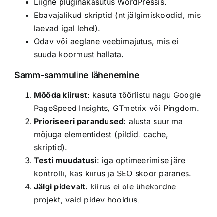
Liigne pluginakasutus WordPressis.
Ebavajalikud skriptid (nt jälgimiskoodid, mis
laevad igal lehel).
Odav või aeglane veebimajutus, mis ei
suuda koormust hallata.
Samm-sammuline lähenemine
Mõõda kiirust
: kasuta tööriistu nagu Google
PageSpeed Insights, GTmetrix või Pingdom.
Prioriseeri parandused
: alusta suurima
mõjuga elementidest (pildid, cache,
skriptid).
Testi muudatusi
: iga optimeerimise järel
kontrolli, kas kiirus ja SEO skoor paranes.
Jälgi pidevalt
: kiirus ei ole ühekordne
projekt, vaid pidev hooldus.