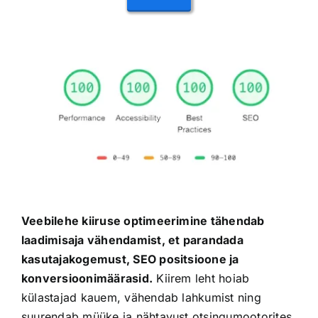
Veebilehe kiiruse optimeerimine tähendab
laadimisaja vähendamist, et parandada
kasutajakogemust, SEO positsioone ja
konversioonimäärasid.
Kiirem leht hoiab
külastajad kauem, vähendab lahkumist ning
suurendab müüke ja nähtavust otsingumootorites.