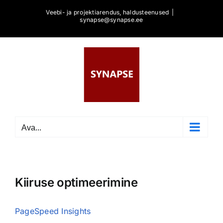
Skip
Veebi- ja projektiarendus, haldusteenused
|
to
synapse@synapse.ee
content
Ava...
Kiiruse optimeerimine
PageSpeed Insights