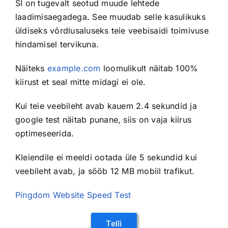
SI on tugevalt seotud muude lehtede
laadimisaegadega. See muudab selle kasulikuks
üldiseks võrdlusaluseks teie veebisaidi toimivuse
hindamisel tervikuna.
Näiteks
example.com
loomulikult näitab 100%
kiirust et seal mitte midagi ei ole.
Kui teie veebileht avab kauem 2.4 sekundid ja
google test näitab punane, siis on vaja kiirus
optimeseerida.
Kleiendile ei meeldi ootada üle 5 sekundid kui
veebileht avab, ja sööb 12 MB mobiil trafikut.
Pingdom Website Speed Test
Telli