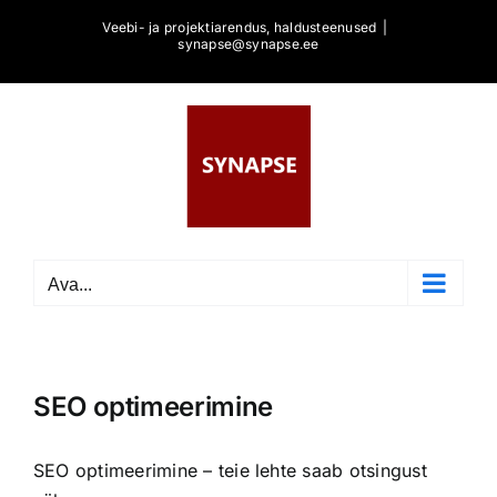
Skip
Veebi- ja projektiarendus, haldusteenused
|
to
synapse@synapse.ee
content
Ava...
SEO optimeerimine
SEO optimeerimine – teie lehte saab otsingust