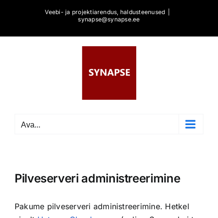
Skip
Veebi- ja projektiarendus, haldusteenused
|
to
synapse@synapse.ee
content
Ava...
Pilveserveri administreerimine
Pakume pilveserveri administreerimine. Hetkel