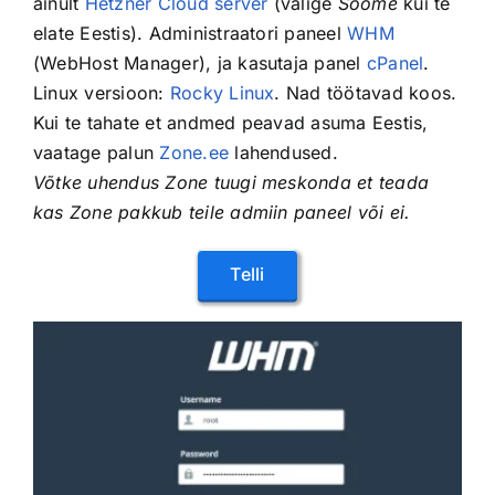
ainult
Hetzner Cloud server
(valige
Soome
kui te
elate Eestis). Administraatori paneel
WHM
(WebHost Manager), ja kasutaja panel
cPanel
.
Linux versioon:
Rocky Linux
. Nad töötavad koos.
Kui te tahate et andmed peavad asuma Eestis,
vaatage palun
Zone.ee
lahendused.
Võtke uhendus Zone tuugi meskonda et teada
kas Zone pakkub teile admiin paneel või ei.
Telli