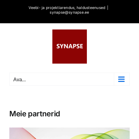
Skip
Veebi- ja projektiarendus, haldusteenused
|
to
synapse@synapse.ee
content
Ava...
Meie partnerid