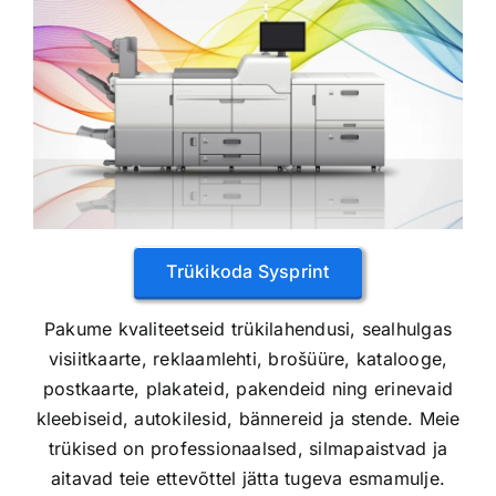
Trükikoda Sysprint
Pakume kvaliteetseid trükilahendusi, sealhulgas
visiitkaarte, reklaamlehti, brošüüre, katalooge,
postkaarte, plakateid, pakendeid ning erinevaid
kleebiseid, autokilesid, bännereid ja stende. Meie
trükised on professionaalsed, silmapaistvad ja
aitavad teie ettevõttel jätta tugeva esmamulje.