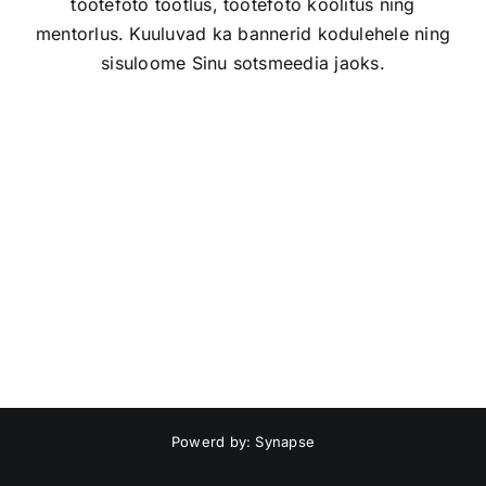
tootefoto töötlus, tootefoto koolitus ning
mentorlus. Kuuluvad ka bannerid kodulehele ning
sisuloome Sinu sotsmeedia jaoks.
Powerd by: Synapse