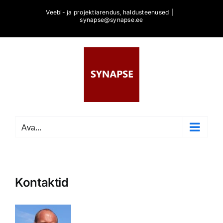
Skip
Veebi- ja projektiarendus, haldusteenused
|
to
synapse@synapse.ee
content
Ava...
Kontaktid