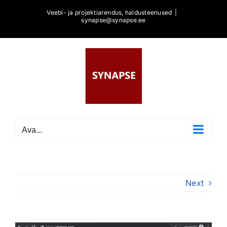
Skip
Veebi- ja projektiarendus, haldusteenused
|
to
synapse@synapse.ee
content
Ava...
Next