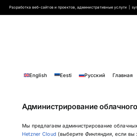
Skip
Разработка веб-сайтов и проектов, административные услуги
|
sy
to
content
English
Eesti
Русский
Главная
Администрирование облачного
Мы предлагаем администрирование облачных
Hetzner Cloud
(выберите
Финляндия
, если вы