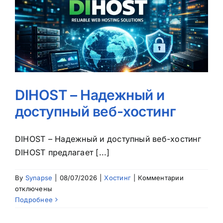
DIHOST – Надежный и
доступный веб-хостинг
DIHOST – Надежный и доступный веб-хостинг
DIHOST предлагает [...]
к
By
Synapse
|
08/07/2026
|
Хостинг
|
Комментарии
записи
отключены
DIHOST
Подробнее
–
Надежный