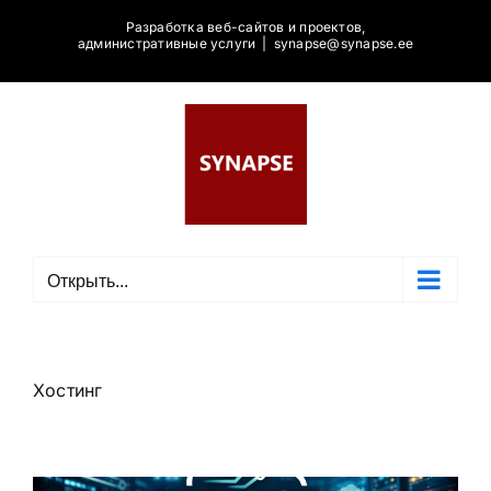
Skip
Разработка веб-сайтов и проектов,
to
административные услуги
|
synapse@synapse.ee
content
Открыть...
Хостинг