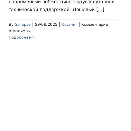
современный веб-хостинг с круглосуточной
технической поддержкой. Дешевый [...]
к
By
Synapse
|
29/06/2025
|
Хостинг
|
Комментарии
записи
отключены
Дешевый
Подробнее
и
высокопро
современн
веб-
хостинг
с
круглосуто
техническо
поддержко