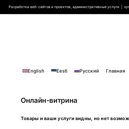
Skip
Разработка веб-сайтов и проектов, административные услуги
|
sy
to
content
English
Eesti
Русский
Главная
Онлайн-витрина
Товары и ваши услуги видны, но нет возмо