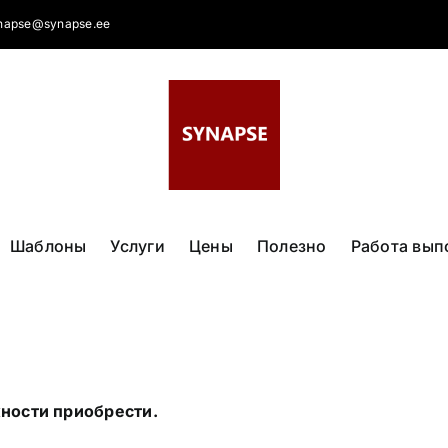
napse@synapse.ee
Шаблоны
Услуги
Цены
Полезно
Работа вып
жности приобрести.