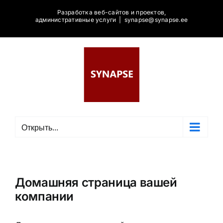
Skip
Разработка веб-сайтов и проектов,
to
административные услуги
|
synapse@synapse.ee
content
Открыть...
Домашняя страница вашей
компании